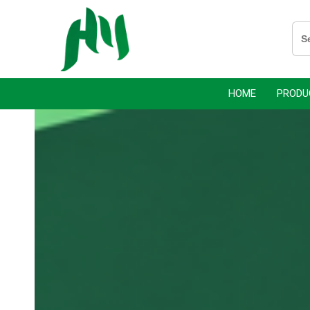
跳
跳
过
到
Sea
for:
链
内
接
容
HOME
PRODU